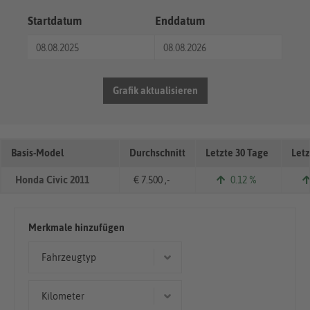
Startdatum
Enddatum
Grafik aktualisieren
Basis-Model
Durchschnitt
Letzte 30 Tage
Letz
Honda Civic 2011
€ 7.500 ,-
0.12 %
Merkmale hinzufügen
Fahrzeugtyp
Coupé/Sportwagen
Kilometer