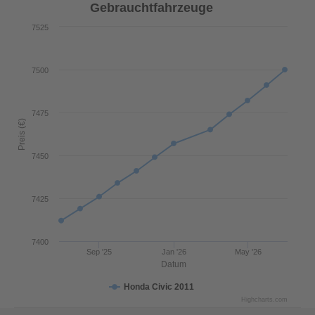
Gebrauchtfahrzeuge
7525
7500
7475
Preis (€)
7450
7425
7400
Sep '25
Jan '26
May '26
Datum
Honda Civic 2011
Highcharts.com