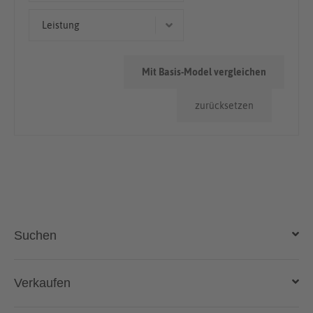
Kleinwagen
50.000km - 100.000km
Leistung
Limousine
> 100.000km
70 kW (95 PS)
Mit Basis-Model vergleichen
103 kW (140 PS)
zurücksetzen
73 kW (99 PS)
Suchen
Auto kaufen
Verkaufen
Gebraucht- und Neuwagen