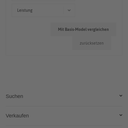
Limousine
< 50.000km
Leistung
50.000km - 100.000km
228 kW (310 PS)
> 100.000km
Mit Basis-Model vergleichen
88 kW (120 PS)
zurücksetzen
73 kW (99 PS)
104 kW (141 PS)
Suchen
Auto kaufen
Verkaufen
Gebraucht- und Neuwagen