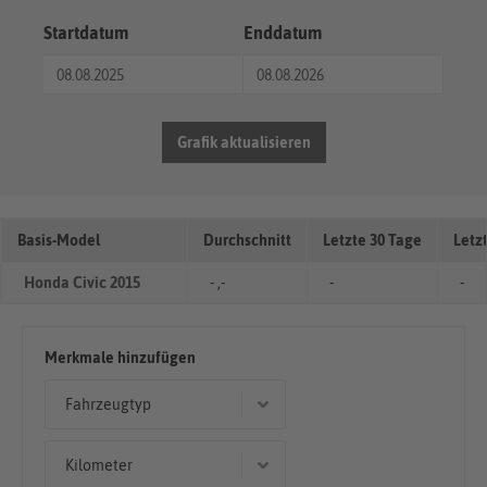
Startdatum
Enddatum
Grafik aktualisieren
Basis-Model
Durchschnitt
Letzte 30 Tage
Letz
Honda Civic 2015
- ,-
-
-
Merkmale hinzufügen
Fahrzeugtyp
Kombi
Kilometer