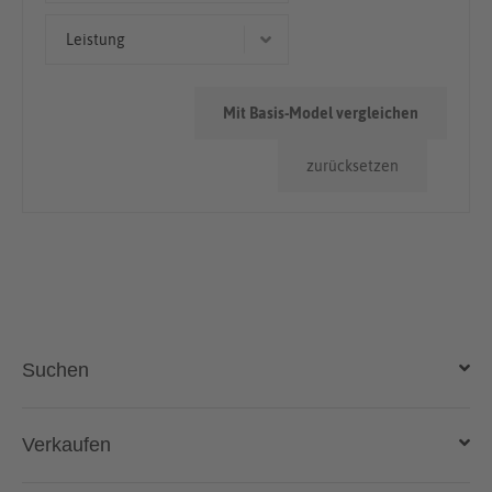
Limousine
> 100.000km
Leistung
57 kW (77 PS)
Mit Basis-Model vergleichen
61 kW (83 PS)
zurücksetzen
Suchen
Auto kaufen
Verkaufen
Gebraucht- und Neuwagen