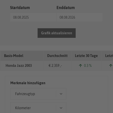
Startdatum
Enddatum
Grafik aktualisieren
Basis-Model
Durchschnitt
Letzte 30 Tage
Letz
Honda Jazz 2003
€ 2.359 ,-
0.3 %
Merkmale hinzufügen
Fahrzeugtyp
Kleinwagen
Kilometer