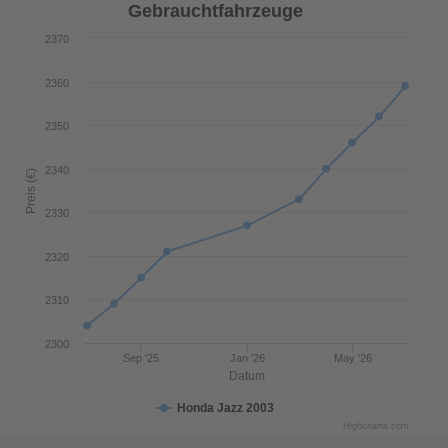
Gebrauchtfahrzeuge
2370
2360
2350
2340
Preis (€)
2330
2320
2310
2300
Sep '25
Jan '26
May '26
Datum
Honda Jazz 2003
Highcharts.com