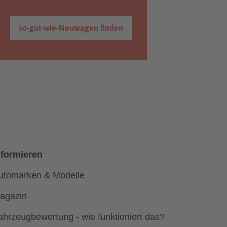
so-gut-wie-Neuwagen finden
nformieren
utomarken & Modelle
agazin
ahrzeugbewertung - wie funktioniert das?