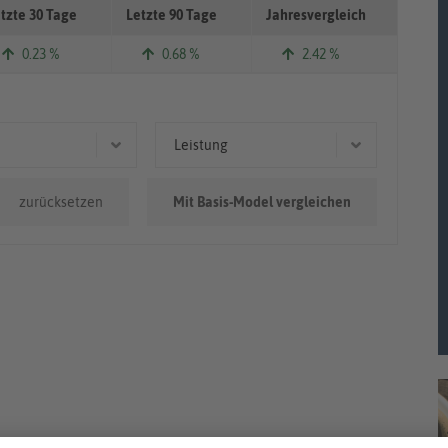
tzte 30 Tage
Letzte 90 Tage
Jahresvergleich
0.23 %
0.68 %
2.42 %
Leistung
.000km
65 kW (88 PS)
zurücksetzen
Mit Basis-Model vergleichen
0km - 100.000km
66 kW (90 PS)
0.000km
73 kW (99 PS)