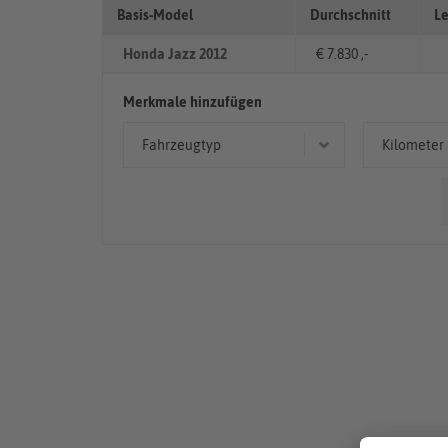
Basis-Model
Durchschnitt
Le
Honda Jazz 2012
€ 7.830 ,-
Merkmale hinzufügen
Fahrzeugtyp
Kilometer
Kleinwagen
< 50
Limousine
50.00
> 10