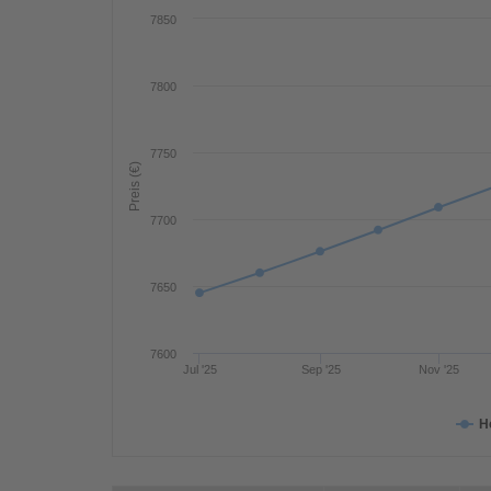
7850
7800
7750
Preis (€)
7700
7650
7600
Jul '25
Sep '25
Nov '25
H