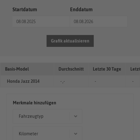
Startdatum
Enddatum
Grafik aktualisieren
Basis-Model
Durchschnitt
Letzte 30 Tage
Letz
Honda Jazz 2014
- ,-
-
-
Merkmale hinzufügen
Fahrzeugtyp
Limousine
Kilometer