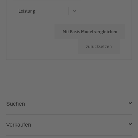
Kleinwagen
< 50.000km
Leistung
> 100.000km
65 kW (88 PS)
50.000km - 100.000km
Mit Basis-Model vergleichen
73 kW (99 PS)
zurücksetzen
66 kW (90 PS)
Suchen
Auto kaufen
Verkaufen
Gebraucht- und Neuwagen