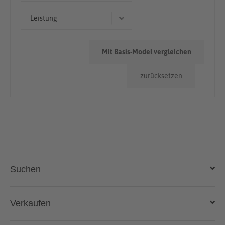
Kleinwagen
> 100.000km
Leistung
< 50.000km
79 kW (107 PS)
50.000km - 100.000km
Mit Basis-Model vergleichen
75 kW (102 PS)
zurücksetzen
80 kW (109 PS)
72 kW (98 PS)
Suchen
Auto kaufen
Verkaufen
Gebraucht- und Neuwagen