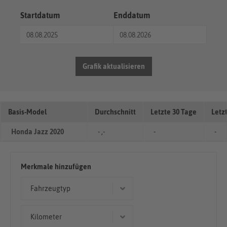
Startdatum
Enddatum
Grafik aktualisieren
Basis-Model
Durchschnitt
Letzte 30 Tage
Letz
Honda Jazz 2020
- ,-
-
-
Merkmale hinzufügen
Fahrzeugtyp
Limousine
Kilometer