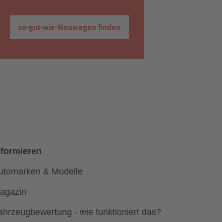
so-gut-wie-Neuwagen finden
nformieren
utomarken & Modelle
agazin
ahrzeugbewertung - wie funktioniert das?