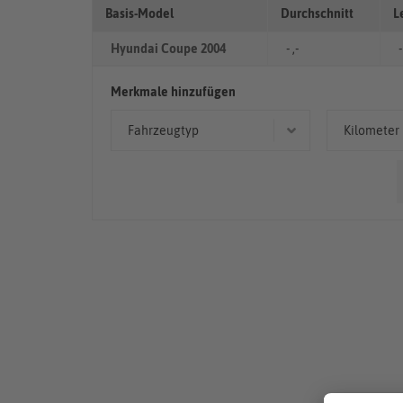
Basis-Model
Durchschnitt
L
Hyundai Coupe 2004
- ,-
-
Merkmale hinzufügen
Fahrzeugtyp
Kilometer
Coupé/Sportwagen
> 10