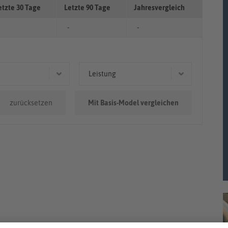
etzte 30 Tage
Letzte 90 Tage
Jahresvergleich
-
-
Leistung
0.000km
105 kW (143 PS)
zurücksetzen
Mit Basis-Model vergleichen