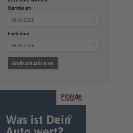
Startdatum
Enddatum
Grafik aktualisieren
Was ist Dein
Auto wert?