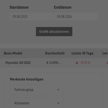
Startdatum
Enddatum
Grafik aktualisieren
Basis-Model
Durchschnitt
Letzte 30 Tage
Let
Hyundai i20 2022
€ 14.896 ,-
-0.75 %
Merkmale hinzufügen
Fahrzeugtyp
Kleinwagen
Kilometer