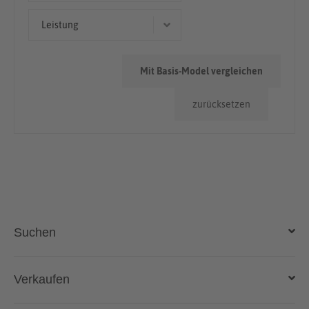
Limousine
50.000km - 100.000km
Leistung
< 50.000km
150 kW (204 PS)
Mit Basis-Model vergleichen
88 kW (120 PS)
zurücksetzen
62 kW (84 PS)
74 kW (101 PS)
Suchen
Auto kaufen
Verkaufen
Gebraucht- und Neuwagen