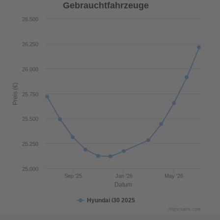
Gebrauchtfahrzeuge
26.500
26.250
26.000
Preis (€)
25.750
25.500
25.250
25.000
Sep '25
Jan '26
May '26
Datum
Hyundai i30 2025
Highcharts.com