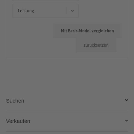
Kombi
< 50.000km
Leistung
73 kW (99 PS)
Mit Basis-Model vergleichen
71 kW (97 PS)
zurücksetzen
74 kW (101 PS)
103 kW (140 PS)
Suchen
Auto kaufen
Verkaufen
Gebraucht- und Neuwagen