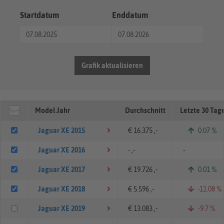
Startdatum
Enddatum
Grafik aktualisieren
Model Jahr
Durchschnitt
Letzte 30 Tag
Jaguar XE 2015
€ 16.375 ,-
0.07 %
Jaguar XE 2016
- ,-
-
Jaguar XE 2017
€ 19.726 ,-
0.01 %
Jaguar XE 2018
€ 5.596 ,-
-11.08 %
Jaguar XE 2019
€ 13.083 ,-
-9.7 %