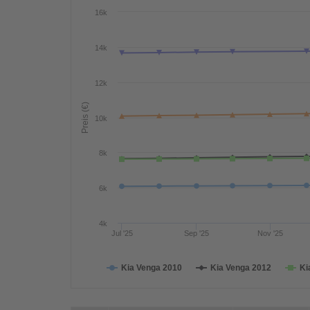
16k
14k
12k
Preis (€)
10k
8k
6k
4k
Jul '25
Sep '25
Nov '25
Kia Venga 2010
Kia Venga 2012
Ki