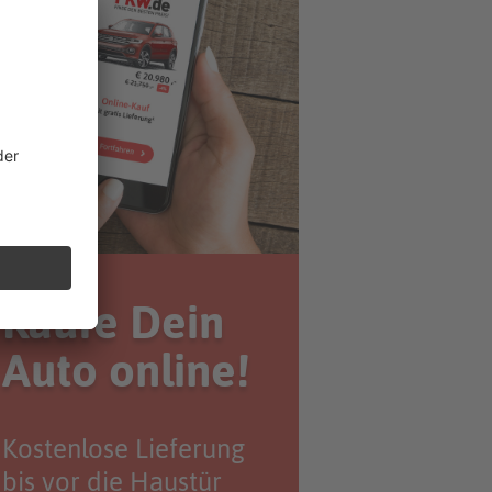
Kaufe Dein
Auto online!
Kostenlose Lieferung
bis vor die Haustür