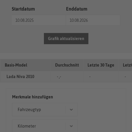
Startdatum
Enddatum
Grafik aktualisieren
Basis-Model
Durchschnitt
Letzte 30 Tage
Letz
Lada Niva 2010
- ,-
-
-
Merkmale hinzufügen
Fahrzeugtyp
Geländewagen/SUV
Kilometer