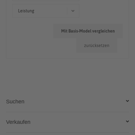
< 50.000km
Leistung
60 kW (82 PS)
Mit Basis-Model vergleichen
61 kW (83 PS)
zurücksetzen
Suchen
Auto kaufen
Verkaufen
Gebraucht- und Neuwagen