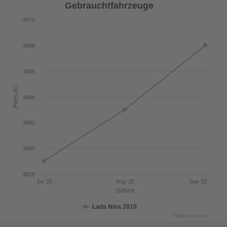
Gebrauchtfahrzeuge
4870
4868
4866
Preis (€)
4864
4862
4860
4858
Jul '25
Aug '25
Sep '25
Datum
Lada Niva 2010
Highcharts.com