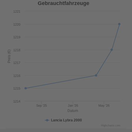
Gebrauchtfahrzeuge
1221
1220
1219
1218
Preis (€)
1217
1216
1215
1214
Sep '25
Jan '26
May '26
Datum
Lancia Lybra 2000
Highcharts.com