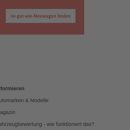
so-gut-wie-Neuwagen finden
nformieren
utomarken & Modelle
agazin
ahrzeugbewertung - wie funktioniert das?