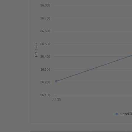
36.800
36.700
36.600
36.500
Preis (€)
36.400
36.300
36.200
36.100
Jul '25
Land R