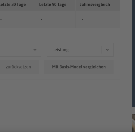
Letzte 30 Tage
Letzte 90 Tage
Jahresvergleich
-
-
-
Leistung
0.000km
90 kW (122 PS)
zurücksetzen
Mit Basis-Model vergleichen