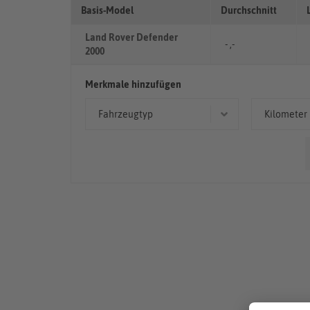
Basis-Model
Durchschnitt
Land Rover Defender
- ,-
2000
Merkmale hinzufügen
Fahrzeugtyp
Kilometer
Geländewagen/SUV
> 10