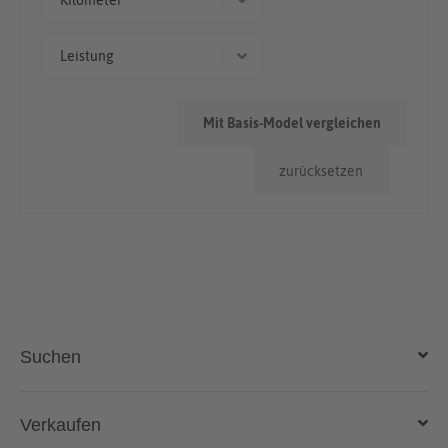
Kilometer
Geländewagen/SUV
> 100.000km
Leistung
90 kW (122 PS)
Mit Basis-Model vergleichen
zurücksetzen
Suchen
Auto kaufen
Verkaufen
Gebraucht- und Neuwagen