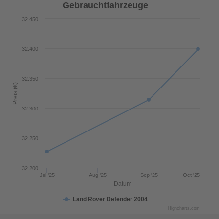
Gebrauchtfahrzeuge
32.450
32.400
32.350
Preis (€)
32.300
32.250
32.200
Jul '25
Aug '25
Sep '25
Oct '25
Datum
Land Rover Defender 2004
Highcharts.com