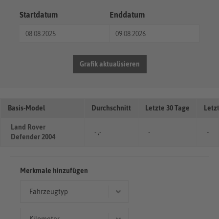
Startdatum
Enddatum
Grafik aktualisieren
Basis-Model
Durchschnitt
Letzte 30 Tage
Letz
Land Rover
- ,-
-
-
Defender 2004
Merkmale hinzufügen
Fahrzeugtyp
Cabriolet/Roadster