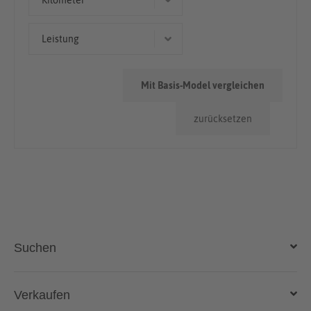
Kilometer
Cabriolet/Roadster
> 100.000km
Leistung
50.000km - 100.000km
90 kW (122 PS)
Mit Basis-Model vergleichen
zurücksetzen
Suchen
Auto kaufen
Verkaufen
Gebraucht- und Neuwagen