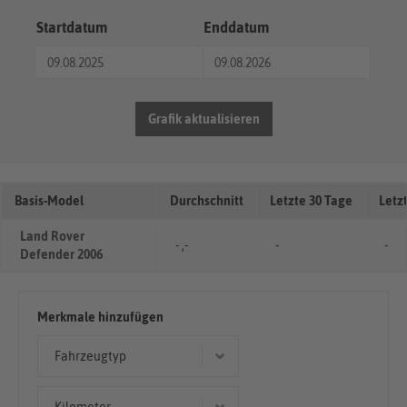
Startdatum
Enddatum
Grafik aktualisieren
Basis-Model
Durchschnitt
Letzte 30 Tage
Letz
Land Rover
- ,-
-
-
Defender 2006
Merkmale hinzufügen
Fahrzeugtyp
Geländewagen/SUV