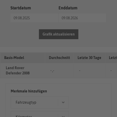
Startdatum
Enddatum
Grafik aktualisieren
Basis-Model
Durchschnitt
Letzte 30 Tage
Letz
Land Rover
- ,-
-
-
Defender 2008
Merkmale hinzufügen
Fahrzeugtyp
Geländewagen/SUV