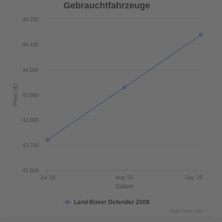
Gebrauchtfahrzeuge
44.200
44.100
44.000
Preis (€)
43.900
43.800
43.700
43.600
Jul '25
Aug '25
Sep '25
Datum
Land Rover Defender 2008
Highcharts.com