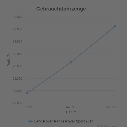
Gebrauchtfahrzeuge
29.870
29.860
29.850
29.840
Preis (€)
29.830
29.820
29.810
29.800
Jul '25
Aug '25
Sep '25
Datum
Land Rover Range Rover Sport 2014
Highcharts.com