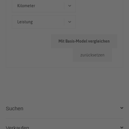
Geländewagen/SUV
Kilometer
50.000km - 100.000km
Leistung
> 100.000km
375 kW (510 PS)
Mit Basis-Model vergleichen
190 kW (258 PS)
zurücksetzen
250 kW (340 PS)
215 kW (292 PS)
Suchen
Auto kaufen
Verkaufen