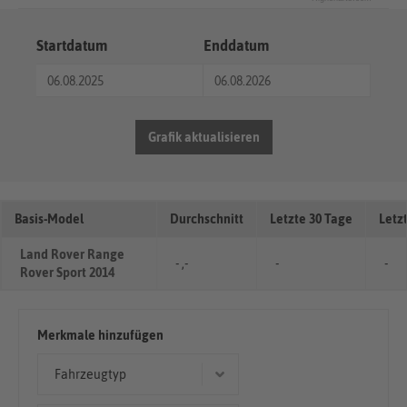
Startdatum
Enddatum
Grafik aktualisieren
Basis-Model
Durchschnitt
Letzte 30 Tage
Letz
Land Rover Range
- ,-
-
-
Rover Sport 2014
Merkmale hinzufügen
Fahrzeugtyp