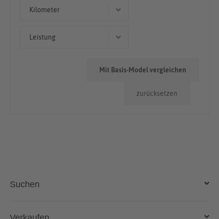
Geländewagen/SUV
Kilometer
50.000km - 100.000km
Leistung
130 kW (177 PS)
Mit Basis-Model vergleichen
zurücksetzen
Suchen
Auto kaufen
Verkaufen