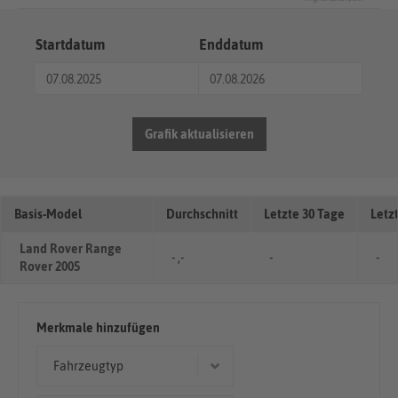
Startdatum
Enddatum
Grafik aktualisieren
Basis-Model
Durchschnitt
Letzte 30 Tage
Letz
Land Rover Range
- ,-
-
-
Rover 2005
Merkmale hinzufügen
Fahrzeugtyp