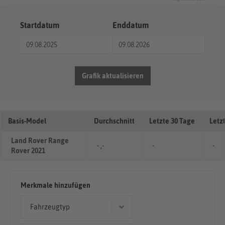
Startdatum
Enddatum
Grafik aktualisieren
Basis-Model
Durchschnitt
Letzte 30 Tage
Letz
Land Rover Range
- ,-
-
-
Rover 2021
Merkmale hinzufügen
Fahrzeugtyp