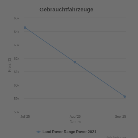
Gebrauchtfahrzeuge
65k
64k
63k
62k
Preis (€)
61k
60k
59k
58k
Jul '25
Aug '25
Sep '25
Datum
Land Rover Range Rover 2021
Highcharts.com