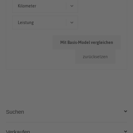
Geländewagen/SUV
Kilometer
> 100.000km
Leistung
< 50.000km
386 kW (525 PS)
50.000km - 100.000km
Mit Basis-Model vergleichen
221 kW (300 PS)
zurücksetzen
257 kW (349 PS)
Suchen
Auto kaufen
Verkaufen