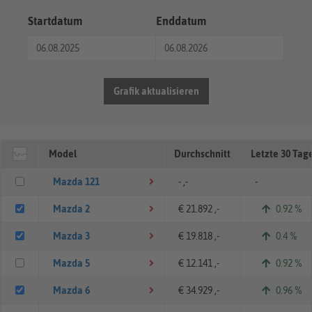
Startdatum
Enddatum
Grafik aktualisieren
Model
Durchschnitt
Letzte 30 Tag
Mazda 121
- ,-
-
Mazda 2
€ 21.892 ,-
0.92 %
Mazda 3
€ 19.818 ,-
0.4 %
Mazda 5
€ 12.141 ,-
0.92 %
Mazda 6
€ 34.929 ,-
0.96 %