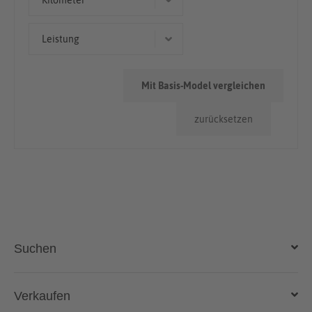
Kilometer
Kombi
< 50.000km
Leistung
Limousine
50.000km - 100.000km
120 kW (163 PS)
> 100.000km
Mit Basis-Model vergleichen
100 kW (136 PS)
zurücksetzen
135 kW (184 PS)
Suchen
Auto kaufen
Verkaufen
Gebraucht- und Neuwagen