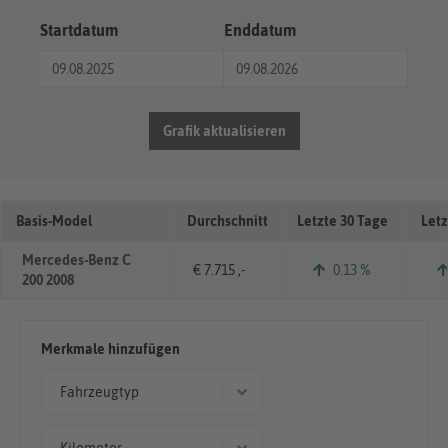
Startdatum
Enddatum
Grafik aktualisieren
Basis-Model
Durchschnitt
Letzte 30 Tage
Letz
Mercedes-Benz C
€ 7.715 ,-
0.13 %
200 2008
Merkmale hinzufügen
Fahrzeugtyp
Coupé/Sportwagen