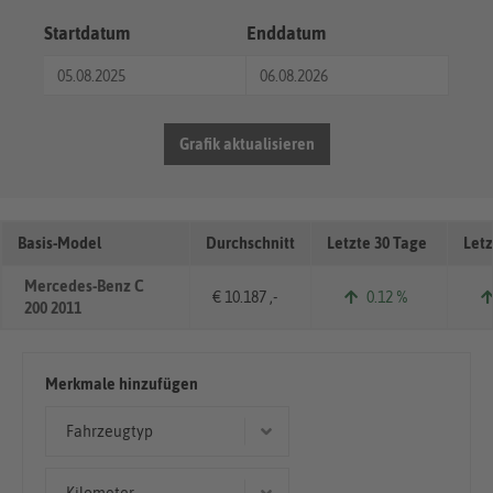
Startdatum
Enddatum
Grafik aktualisieren
Basis-Model
Durchschnitt
Letzte 30 Tage
Letz
Mercedes-Benz C
€ 10.187 ,-
0.12 %
200 2011
Merkmale hinzufügen
Fahrzeugtyp
Limousine