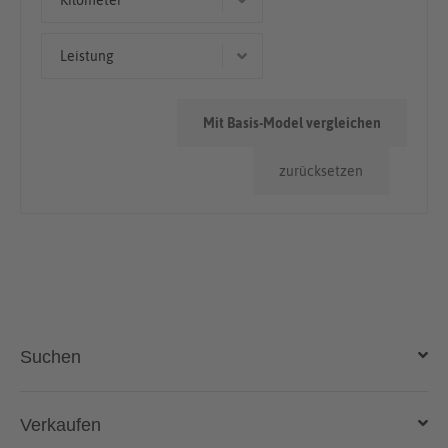
Kilometer
Kombi
< 50.000km
Leistung
50.000km - 100.000km
100 kW (136 PS)
> 100.000km
Mit Basis-Model vergleichen
135 kW (184 PS)
zurücksetzen
Suchen
Auto kaufen
Verkaufen
Gebraucht- und Neuwagen