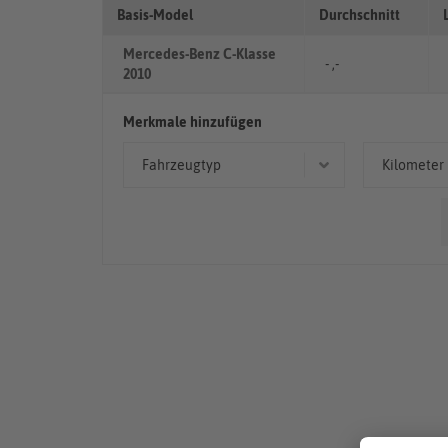
Basis-Model
Durchschnitt
Mercedes-Benz C-Klasse
- ,-
2010
Merkmale hinzufügen
Fahrzeugtyp
Kilometer
Kombi
> 10