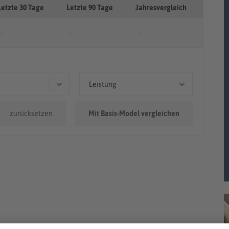
Letzte 30 Tage
Letzte 90 Tage
Jahresvergleich
-
-
-
Leistung
0.000km
115 kW (156 PS)
zurücksetzen
Mit Basis-Model vergleichen