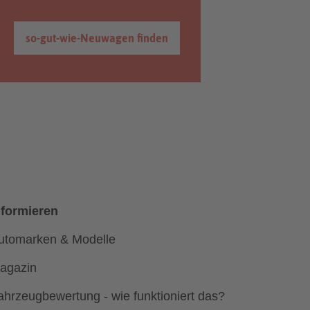
so-gut-wie-Neuwagen finden
nformieren
utomarken & Modelle
agazin
ahrzeugbewertung - wie funktioniert das?