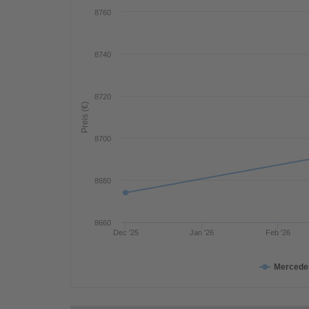
8760
8740
8720
Preis (€)
8700
8680
8660
Dec '25
Jan '26
Feb '26
Mercede