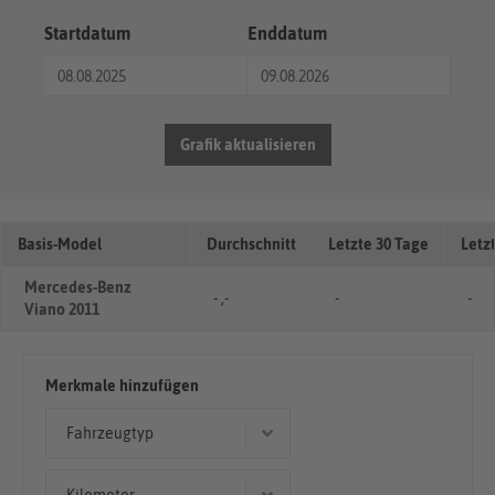
Startdatum
Enddatum
Grafik aktualisieren
Basis-Model
Durchschnitt
Letzte 30 Tage
Letz
Mercedes-Benz
- ,-
-
-
Viano 2011
Merkmale hinzufügen
Fahrzeugtyp
Kombi