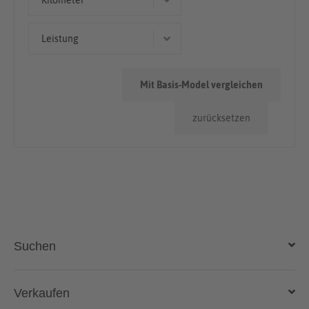
Kilometer
> 100.000km
Leistung
120 kW (163 PS)
Mit Basis-Model vergleichen
zurücksetzen
Suchen
Auto kaufen
Verkaufen
Gebraucht- und Neuwagen