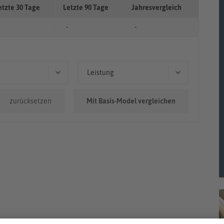
etzte 30 Tage
Letzte 90 Tage
Jahresvergleich
-
-
Leistung
.000km
130 kW (177 PS)
zurücksetzen
Mit Basis-Model vergleichen