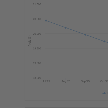
21.000
20.500
20.000
Preis (€)
19.500
19.000
18.500
Jul '25
Aug '25
Sep '25
Oct '2