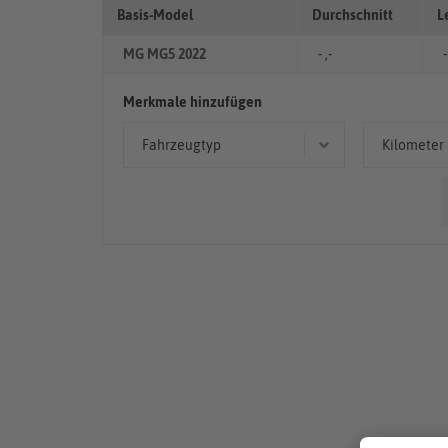
Basis-Model
Durchschnitt
L
MG MG5 2022
- ,-
-
Merkmale hinzufügen
Fahrzeugtyp
Kilometer
Kombi
< 50