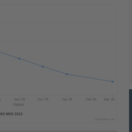
5
Nov '25
Dec '25
Jan '26
Feb '26
Mar '26
Datum
MG MG5 2022
Highcharts.com