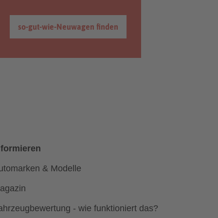
so-gut-wie-Neuwagen finden
nformieren
utomarken & Modelle
agazin
ahrzeugbewertung - wie funktioniert das?