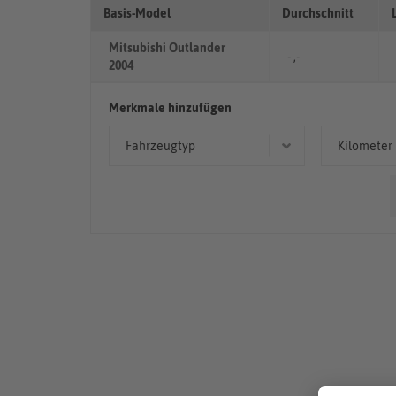
Basis-Model
Durchschnitt
Mitsubishi Outlander
- ,-
2004
Merkmale hinzufügen
Fahrzeugtyp
Kilometer
Geländewagen/SUV
> 10