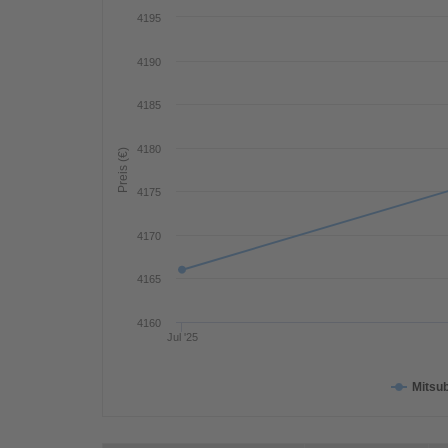
4195
4190
4185
4180
Preis (€)
4175
4170
4165
4160
Jul '25
Mitsub