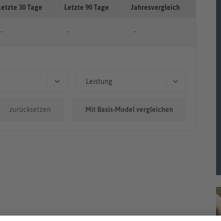
Letzte 30 Tage
Letzte 90 Tage
Jahresvergleich
-
-
-
Leistung
0.000km
118 kW (160 PS)
zurücksetzen
Mit Basis-Model vergleichen