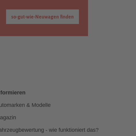
so-gut-wie-Neuwagen finden
nformieren
utomarken & Modelle
agazin
ahrzeugbewertung - wie funktioniert das?