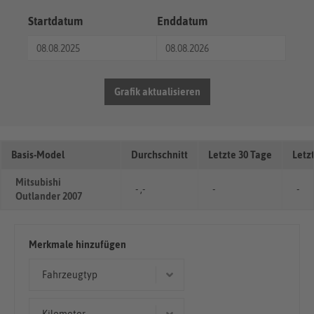
Startdatum
Enddatum
Grafik aktualisieren
Basis-Model
Durchschnitt
Letzte 30 Tage
Letz
Mitsubishi
- ,-
-
-
Outlander 2007
Merkmale hinzufügen
Fahrzeugtyp
Geländewagen/SUV