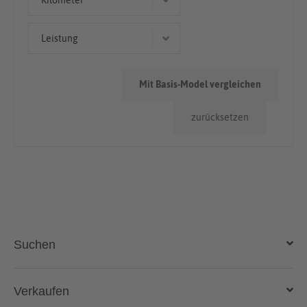
Kilometer
> 100.000km
Leistung
118 kW (160 PS)
Mit Basis-Model vergleichen
103 kW (140 PS)
zurücksetzen
Suchen
Auto kaufen
Verkaufen
Gebraucht- und Neuwagen