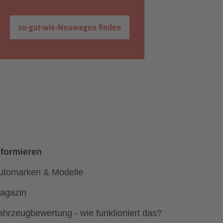
so-gut-wie-Neuwagen finden
nformieren
utomarken & Modelle
agazin
ahrzeugbewertung - wie funktioniert das?