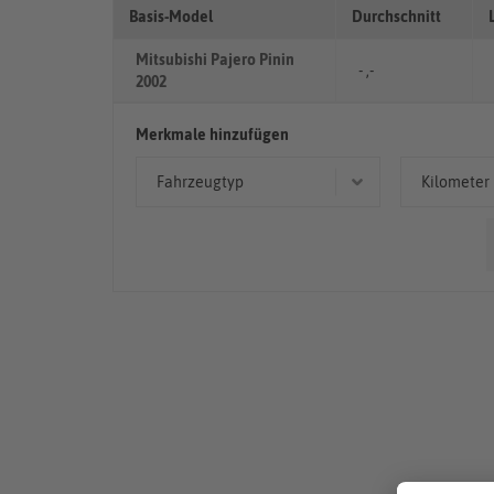
Basis-Model
Durchschnitt
Mitsubishi Pajero Pinin
- ,-
2002
Merkmale hinzufügen
Fahrzeugtyp
Kilometer
Geländewagen/SUV
> 10