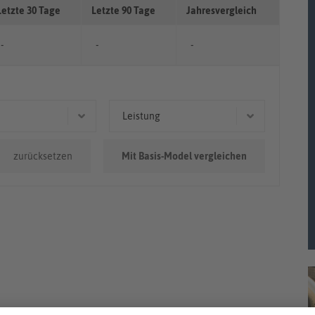
Letzte 30 Tage
Letzte 90 Tage
Jahresvergleich
-
-
-
Leistung
0.000km
84 kW (114 PS)
zurücksetzen
Mit Basis-Model vergleichen