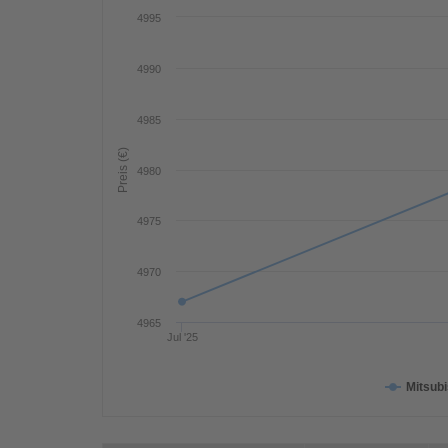
4995
4990
4985
Preis (€)
4980
4975
4970
4965
Jul '25
Mitsubi