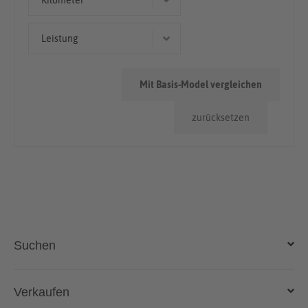
Kilometer
> 100.000km
Leistung
60 kW (82 PS)
Mit Basis-Model vergleichen
zurücksetzen
Suchen
Auto kaufen
Verkaufen
Gebraucht- und Neuwagen