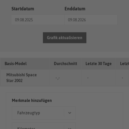
Startdatum
Enddatum
Grafik aktualisieren
Basis-Model
Durchschnitt
Letzte 30 Tage
Letz
Mitsubishi Space
- ,-
-
-
Star 2002
Merkmale hinzufügen
Fahrzeugtyp
Kombi