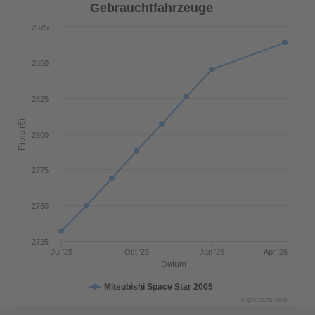
Gebrauchtfahrzeuge
2875
2850
2825
Preis (€)
2800
2775
2750
2725
Jul '25
Oct '25
Jan '26
Apr '26
Datum
Mitsubishi Space Star 2005
Highcharts.com