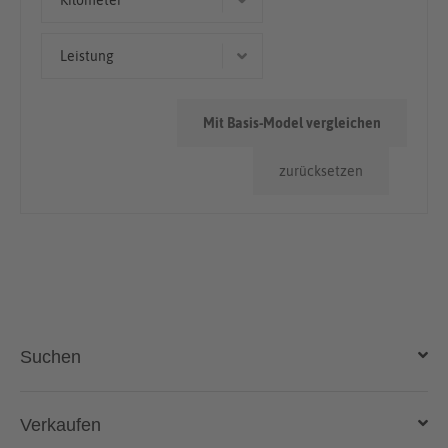
Kilometer
50.000km - 100.000km
Leistung
> 100.000km
72 kW (98 PS)
Mit Basis-Model vergleichen
zurücksetzen
Suchen
Auto kaufen
Verkaufen
Gebraucht- und Neuwagen