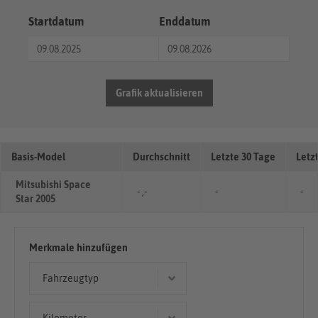
Startdatum
Enddatum
Grafik aktualisieren
Basis-Model
Durchschnitt
Letzte 30 Tage
Letz
Mitsubishi Space
- ,-
-
-
Star 2005
Merkmale hinzufügen
Fahrzeugtyp
Kombi