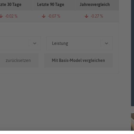
tzte 30 Tage
Letzte 90 Tage
Jahresvergleich
-0.02 %
-0.07 %
-0.27 %
Leistung
.000km
160 kW (218 PS)
zurücksetzen
Mit Basis-Model vergleichen
0km - 100.000km
81 kW (110 PS)
0.000km
140 kW (190 PS)
86 kW (117 PS)
85 kW (116 PS)