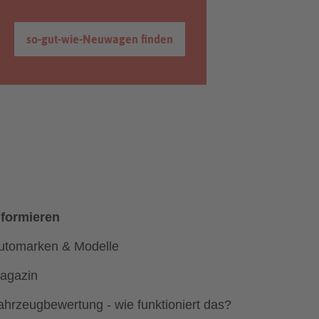
so-gut-wie-Neuwagen finden
nformieren
utomarken & Modelle
agazin
ahrzeugbewertung - wie funktioniert das?