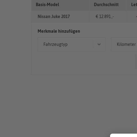
Basis-Model
Durchschnitt
Le
Nissan Juke 2017
€ 12.891 ,-
Merkmale hinzufügen
Fahrzeugtyp
Kilometer
Limousine
< 50
Kleinwagen
50.00
Geländewagen/SUV
> 10