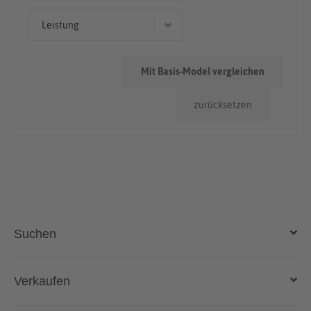
Limousine
50.000km - 100.000km
Leistung
Geländewagen/SUV
< 50.000km
84 kW (114 PS)
Mit Basis-Model vergleichen
86 kW (117 PS)
zurücksetzen
Suchen
Auto kaufen
Verkaufen
Gebraucht- und Neuwagen