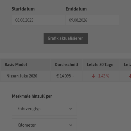
Startdatum
Enddatum
Grafik aktualisieren
Basis-Model
Durchschnitt
Letzte 30 Tage
Let
Nissan Juke 2020
€ 14.098 ,-
-1.43 %
Merkmale hinzufügen
Fahrzeugtyp
Kleinwagen
Kilometer