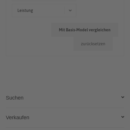
Geländewagen/SUV
50.000km - 100.000km
Leistung
Limousine
< 50.000km
86 kW (117 PS)
Mit Basis-Model vergleichen
69 kW (94 PS)
zurücksetzen
105 kW (143 PS)
84 kW (114 PS)
Suchen
Auto kaufen
Verkaufen
Gebraucht- und Neuwagen