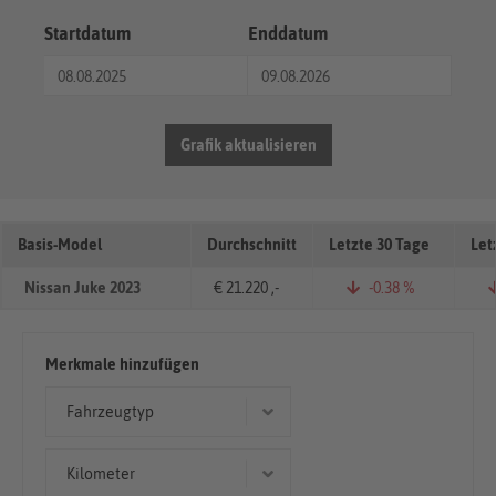
Startdatum
Enddatum
Grafik aktualisieren
Basis-Model
Durchschnitt
Letzte 30 Tage
Let
Nissan Juke 2023
€ 21.220 ,-
-0.38 %
Merkmale hinzufügen
Fahrzeugtyp
Kleinwagen
Kilometer