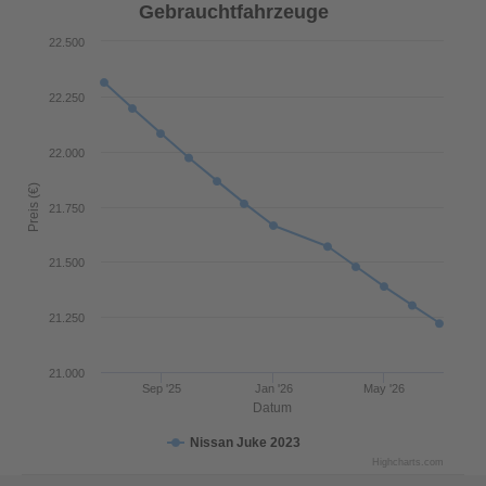
Gebrauchtfahrzeuge
22.500
22.250
22.000
Preis (€)
21.750
21.500
21.250
21.000
Sep '25
Jan '26
May '26
Datum
Nissan Juke 2023
Highcharts.com