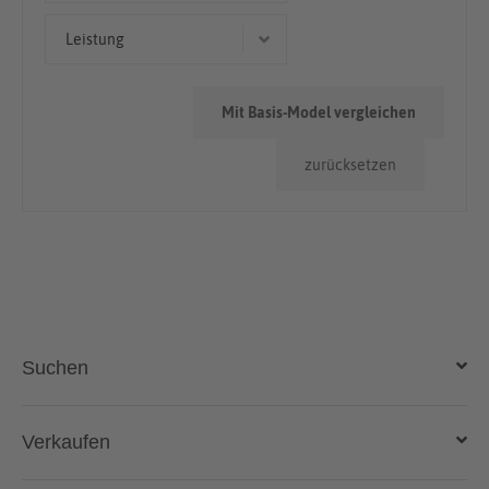
> 100.000km
Leistung
140 kW (190 PS)
Mit Basis-Model vergleichen
188 kW (256 PS)
zurücksetzen
Suchen
Auto kaufen
Verkaufen
Gebraucht- und Neuwagen