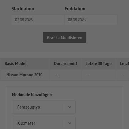
Startdatum
Enddatum
Grafik aktualisieren
Basis-Model
Durchschnitt
Letzte 30 Tage
Letz
Nissan Murano 2010
- ,-
-
-
Merkmale hinzufügen
Fahrzeugtyp
Geländewagen/SUV
Kilometer