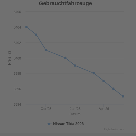
Gebrauchtfahrzeuge
3406
3404
3402
Preis (€)
3400
3398
3396
3394
Oct '25
Jan '26
Apr '26
Datum
Nissan Tiida 2008
Highcharts.com