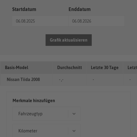
Startdatum
Enddatum
Grafik aktualisieren
Basis-Model
Durchschnitt
Letzte 30 Tage
Letz
Nissan Tiida 2008
- ,-
-
-
Merkmale hinzufügen
Fahrzeugtyp
Kombi
Kilometer