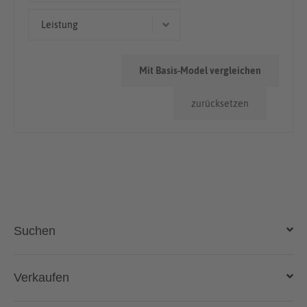
Kleinwagen
< 50.000km
Leistung
Limousine
50.000km - 100.000km
78 kW (106 PS)
> 100.000km
Mit Basis-Model vergleichen
93 kW (126 PS)
zurücksetzen
81 kW (110 PS)
Suchen
Auto kaufen
Verkaufen
Gebraucht- und Neuwagen