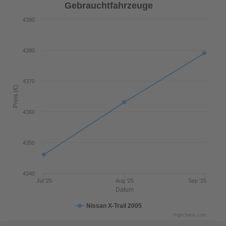
Gebrauchtfahrzeuge
4390
4380
4370
Preis (€)
4360
4350
4340
Jul '25
Aug '25
Sep '25
Datum
Nissan X-Trail 2005
Highcharts.com