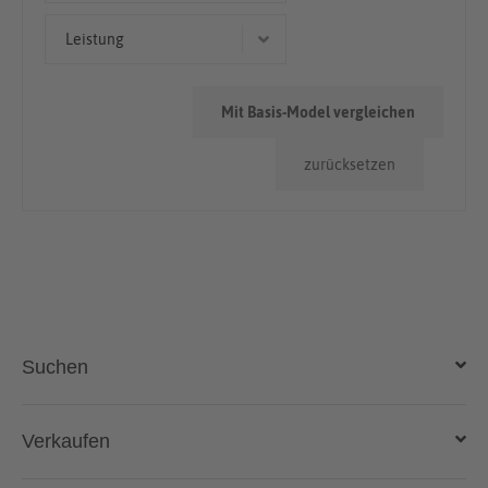
> 100.000km
Leistung
100 kW (136 PS)
Mit Basis-Model vergleichen
121 kW (165 PS)
zurücksetzen
Suchen
Auto kaufen
Verkaufen
Gebraucht- und Neuwagen