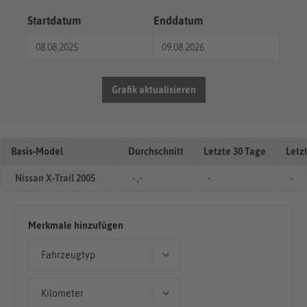
Startdatum
Enddatum
Grafik aktualisieren
Basis-Model
Durchschnitt
Letzte 30 Tage
Letz
Nissan X-Trail 2005
- ,-
-
-
Merkmale hinzufügen
Fahrzeugtyp
Geländewagen/SUV
Kilometer