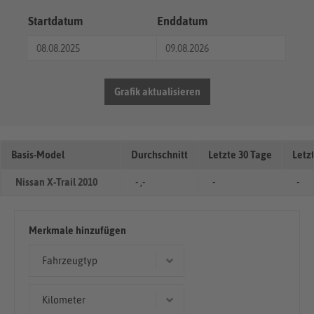
Startdatum
Enddatum
Grafik aktualisieren
Basis-Model
Durchschnitt
Letzte 30 Tage
Letz
Nissan X-Trail 2010
- ,-
-
-
Merkmale hinzufügen
Fahrzeugtyp
Geländewagen/SUV
Kilometer