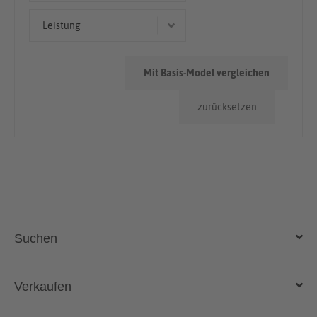
> 100.000km
Leistung
110 kW (150 PS)
Mit Basis-Model vergleichen
zurücksetzen
Suchen
Auto kaufen
Verkaufen
Gebraucht- und Neuwagen