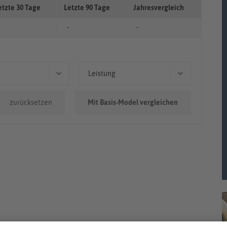
etzte 30 Tage
Letzte 90 Tage
Jahresvergleich
-
-
Leistung
0.000km
110 kW (150 PS)
zurücksetzen
Mit Basis-Model vergleichen