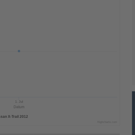
1. Jul
Datum
ssan X-Trail 2012
Highcharts.com