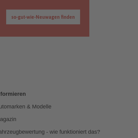
so-gut-wie-Neuwagen finden
nformieren
utomarken & Modelle
agazin
ahrzeugbewertung - wie funktioniert das?