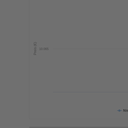
Preis (€)
10.065
Ni