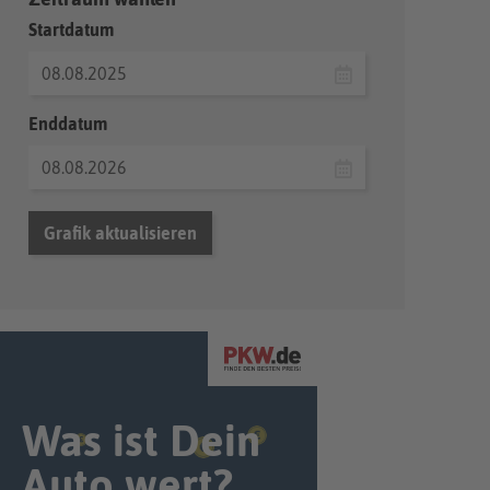
Startdatum
Enddatum
Grafik aktualisieren
Was ist Dein
Auto wert?