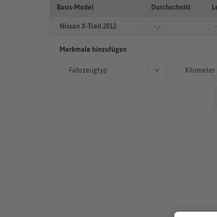
Basis-Model
Durchschnitt
L
Nissan X-Trail 2012
- ,-
-
Merkmale hinzufügen
Fahrzeugtyp
Kilometer
Geländewagen/SUV
> 10