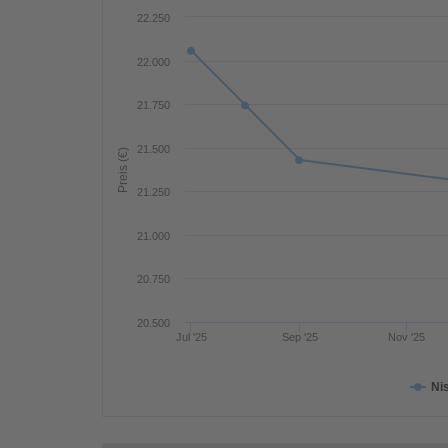
22.250
22.000
21.750
21.500
Preis (€)
21.250
21.000
20.750
20.500
Jul '25
Sep '25
Nov '25
Ni