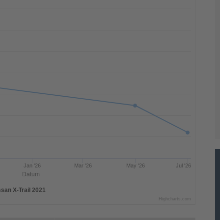
Jan '26
Mar '26
May '26
Jul '26
Datum
ssan X-Trail 2021
Highcharts.com