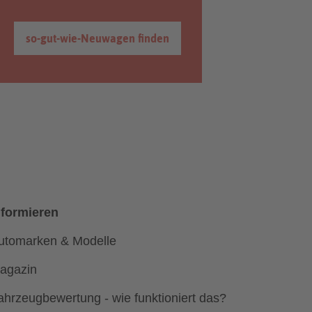
so-gut-wie-Neuwagen finden
nformieren
utomarken & Modelle
agazin
ahrzeugbewertung - wie funktioniert das?