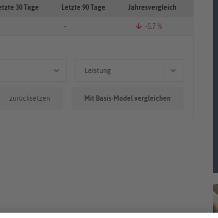
etzte 30 Tage
Letzte 90 Tage
Jahresvergleich
-
-5.7 %
Leistung
0km - 100.000km
116 kW (158 PS)
zurücksetzen
Mit Basis-Model vergleichen
.000km
117 kW (159 PS)