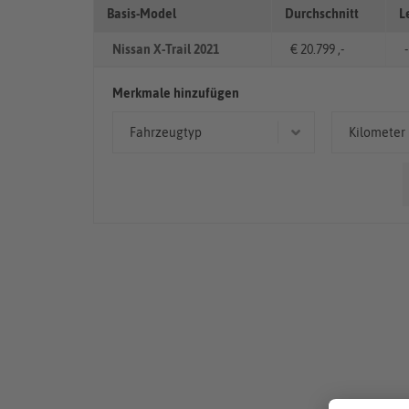
Basis-Model
Durchschnitt
L
Nissan X-Trail 2021
€ 20.799 ,-
-
Merkmale hinzufügen
Fahrzeugtyp
Kilometer
Limousine
50.00
Geländewagen/SUV
< 50