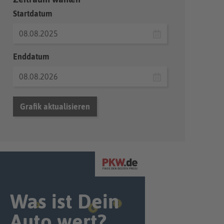
Startdatum
Enddatum
Grafik aktualisieren
Was ist Dein
Auto wert?