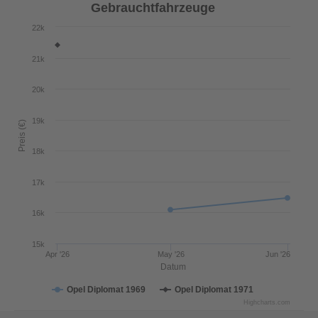
Gebrauchtfahrzeuge
22k
21k
20k
19k
Preis (€)
18k
17k
16k
15k
Apr '26
May '26
Jun '26
Datum
Opel Diplomat 1969
Opel Diplomat 1971
Highcharts.com