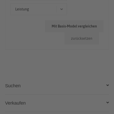
Limousine
50.000km - 100.000km
Leistung
> 100.000km
64 kW (87 PS)
Mit Basis-Model vergleichen
92 kW (125 PS)
zurücksetzen
74 kW (101 PS)
Suchen
Auto kaufen
Verkaufen
Gebraucht- und Neuwagen