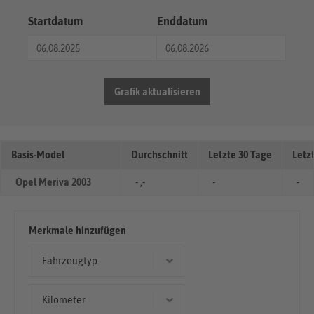
Startdatum
Enddatum
Grafik aktualisieren
Basis-Model
Durchschnitt
Letzte 30 Tage
Letz
Opel Meriva 2003
- ,-
-
-
Merkmale hinzufügen
Fahrzeugtyp
Kleinwagen
Kilometer