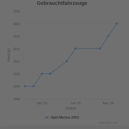
Gebrauchtfahrzeuge
1915
1914
1913
1912
Preis (€)
1911
1910
1909
1908
Sep '25
Jan '26
May '26
Datum
Opel Meriva 2003
Highcharts.com