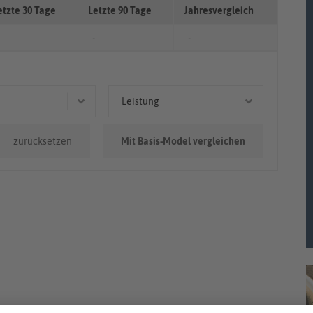
etzte 30 Tage
Letzte 90 Tage
Jahresvergleich
-
-
Leistung
0.000km
92 kW (125 PS)
zurücksetzen
Mit Basis-Model vergleichen