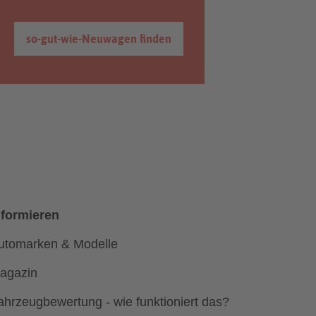
so-gut-wie-Neuwagen finden
nformieren
utomarken & Modelle
agazin
ahrzeugbewertung - wie funktioniert das?