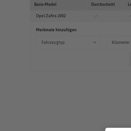
Basis-Model
Durchschnitt
L
Opel Zafira 2002
- ,-
-
Merkmale hinzufügen
Fahrzeugtyp
Kilometer
Kombi
> 10