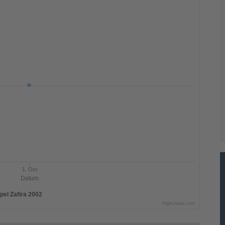
1. Oct
Datum
pel Zafira 2002
Highcharts.com