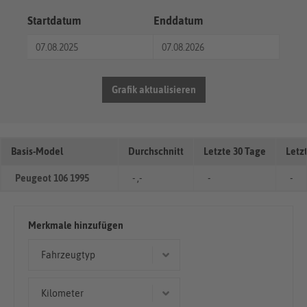
Startdatum
Enddatum
Grafik aktualisieren
Basis-Model
Durchschnitt
Letzte 30 Tage
Letz
Peugeot 106 1995
- ,-
-
-
Merkmale hinzufügen
Fahrzeugtyp
Kleinwagen
Kilometer