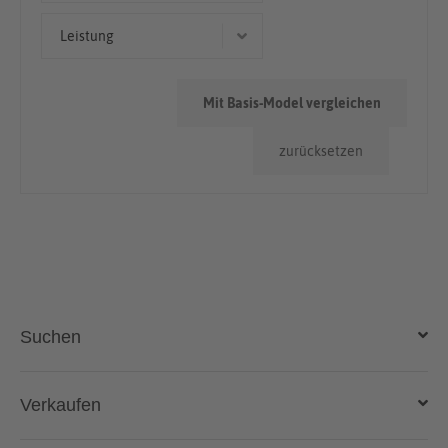
50.000km - 100.000km
Leistung
33 kW (45 PS)
Mit Basis-Model vergleichen
zurücksetzen
Suchen
Auto kaufen
Verkaufen
Gebraucht- und Neuwagen