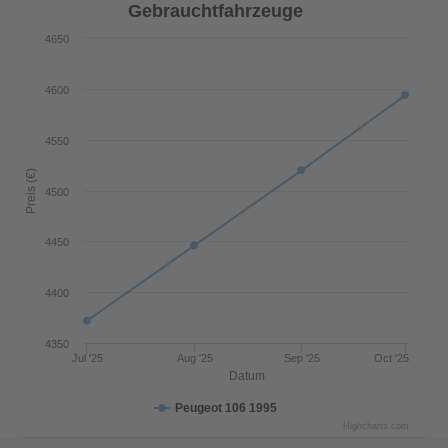
Gebrauchtfahrzeuge
4650
4600
4550
Preis (€)
4500
4450
4400
4350
Jul '25
Aug '25
Sep '25
Oct '25
Datum
Peugeot 106 1995
Highcharts.com