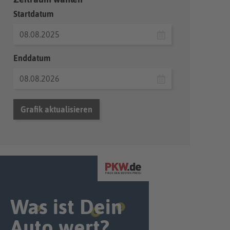
Startdatum
Enddatum
Grafik aktualisieren
Was ist Dein
Auto wert?