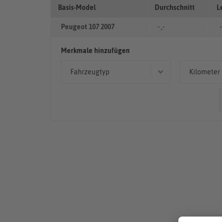
Basis-Model
Durchschnitt
L
Peugeot 107 2007
- ,-
-
Merkmale hinzufügen
Fahrzeugtyp
Kilometer
Limousine
50.00
Kleinwagen
> 10