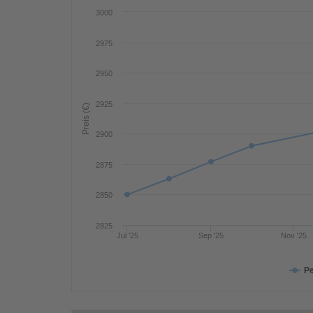
3000
2975
2950
2925
Preis (€)
2900
2875
2850
2825
Jul '25
Sep '25
Nov '25
Pe