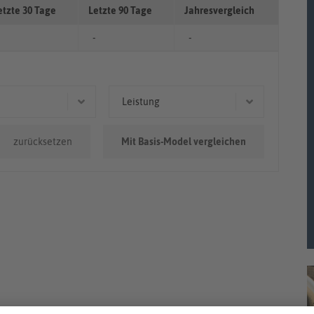
etzte 30 Tage
Letzte 90 Tage
Jahresvergleich
-
-
Leistung
0km - 100.000km
50 kW (68 PS)
zurücksetzen
Mit Basis-Model vergleichen
0.000km