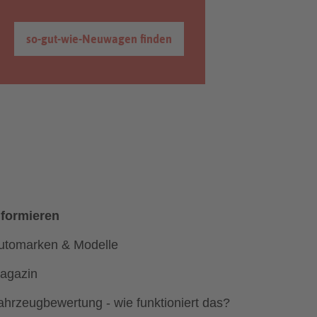
so-gut-wie-Neuwagen finden
nformieren
utomarken & Modelle
agazin
ahrzeugbewertung - wie funktioniert das?