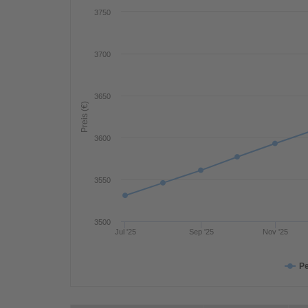
3750
3700
3650
Preis (€)
3600
3550
3500
Jul '25
Sep '25
Nov '25
Pe