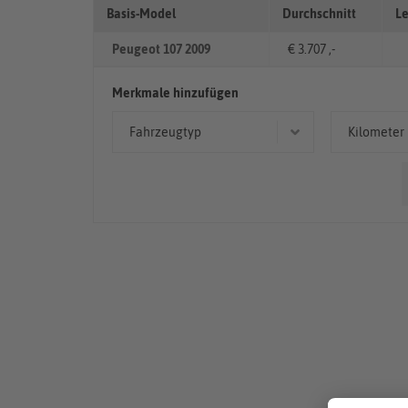
Basis-Model
Durchschnitt
Le
Peugeot 107 2009
€ 3.707 ,-
Merkmale hinzufügen
Fahrzeugtyp
Kilometer
Limousine
< 50
Kleinwagen
50.00
> 10