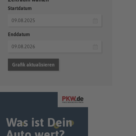
Startdatum
Enddatum
Grafik aktualisieren
Was ist Dein
Auto wert?