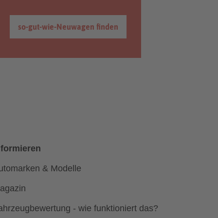
so-gut-wie-Neuwagen finden
nformieren
utomarken & Modelle
agazin
ahrzeugbewertung - wie funktioniert das?