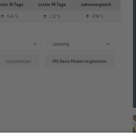
tzte 30 Tage
Letzte 90 Tage
Jahresvergleich
0.46 %
1.37 %
4.98 %
Leistung
.000km
50 kW (68 PS)
zurücksetzen
Mit Basis-Model vergleichen
0km - 100.000km
0.000km