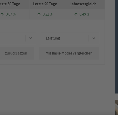
tzte 30 Tage
Letzte 90 Tage
Jahresvergleich
0.07 %
0.21 %
0.49 %
Leistung
.000km
54 kW (73 PS)
zurücksetzen
Mit Basis-Model vergleichen
0km - 100.000km
70 kW (95 PS)
0.000km
115 kW (156 PS)
82 kW (111 PS)
88 kW (120 PS)