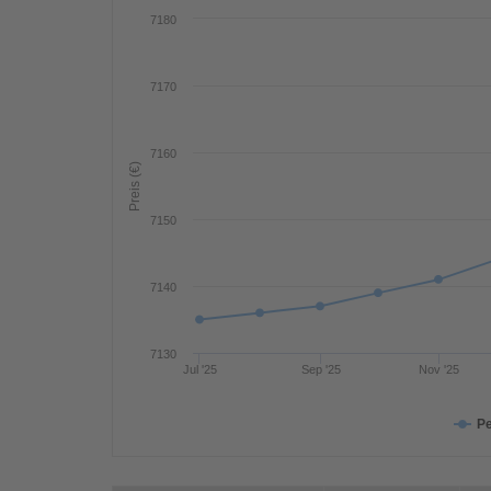
7180
7170
7160
Preis (€)
7150
7140
7130
Jul '25
Sep '25
Nov '25
Pe