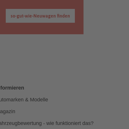
so-gut-wie-Neuwagen finden
nformieren
utomarken & Modelle
agazin
ahrzeugbewertung - wie funktioniert das?