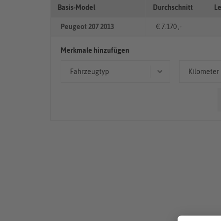
Basis-Model
Durchschnitt
Le
Peugeot 207 2013
€ 7.170 ,-
Merkmale hinzufügen
Fahrzeugtyp
Kilometer
Limousine
< 50
Kombi
50.00
Cabriolet/Roadster
> 10