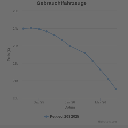
Gebrauchtfahrzeuge
25k
24k
23k
Preis (€)
22k
21k
20k
Sep '25
Jan '26
May '26
Datum
Peugeot 208 2025
Highcharts.com