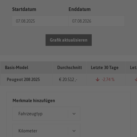
Startdatum
Enddatum
Grafik aktualisieren
Basis-Model
Durchschnitt
Letzte 30 Tage
Let
Peugeot 208 2025
€ 20.512 ,-
-2.74 %
Merkmale hinzufügen
Fahrzeugtyp
Limousine
Kilometer