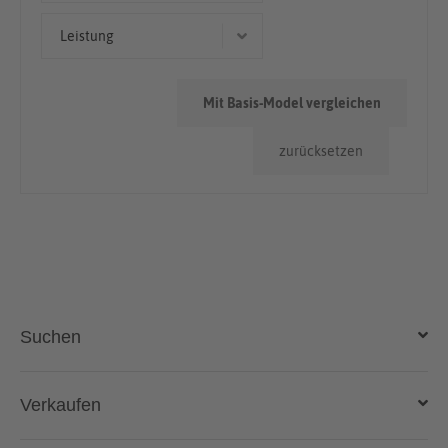
Kleinwagen
< 50.000km
Leistung
55 kW (75 PS)
Mit Basis-Model vergleichen
115 kW (156 PS)
zurücksetzen
100 kW (136 PS)
81 kW (110 PS)
74 kW (101 PS)
Suchen
Auto kaufen
Verkaufen
Gebraucht- und Neuwagen