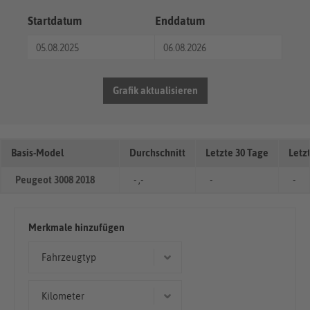
Startdatum
Enddatum
Grafik aktualisieren
Basis-Model
Durchschnitt
Letzte 30 Tage
Letz
Peugeot 3008 2018
- ,-
-
-
Merkmale hinzufügen
Fahrzeugtyp
Limousine
Kilometer