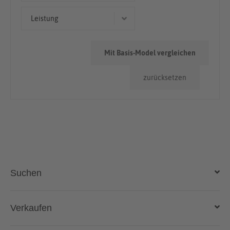
Kombi
< 50.000km
Leistung
Geländewagen/SUV
> 100.000km
132 kW (179 PS)
50.000km - 100.000km
Mit Basis-Model vergleichen
110 kW (150 PS)
zurücksetzen
121 kW (165 PS)
96 kW (131 PS)
Suchen
Auto kaufen
Verkaufen
Gebraucht- und Neuwagen