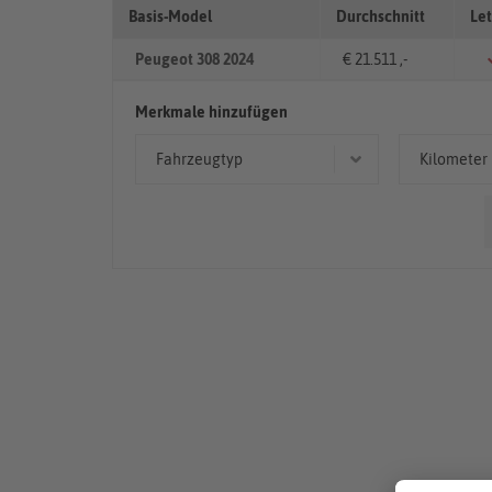
Basis-Model
Durchschnitt
Let
Peugeot 308 2024
€ 21.511 ,-
Merkmale hinzufügen
Fahrzeugtyp
Kilometer
Limousine
50.00
Kombi
< 50