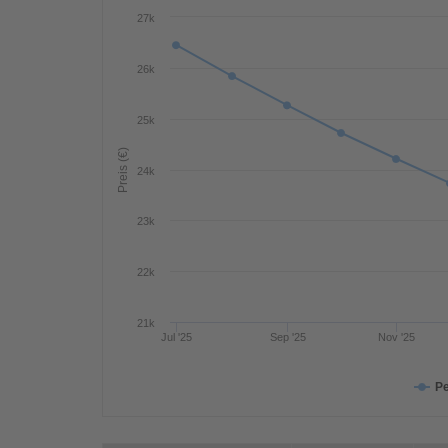
27k
26k
25k
Preis (€)
24k
23k
22k
21k
Jul '25
Sep '25
Nov '25
Pe