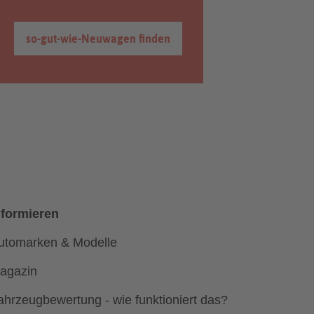
so-gut-wie-Neuwagen finden
nformieren
utomarken & Modelle
agazin
ahrzeugbewertung - wie funktioniert das?