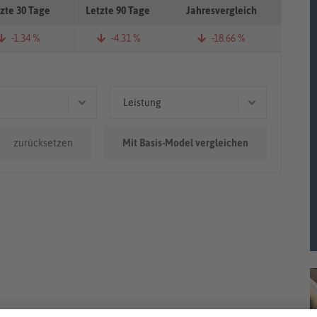
zte 30 Tage
Letzte 90 Tage
Jahresvergleich
-1.34 %
-4.31 %
-18.66 %
Leistung
0km - 100.000km
133 kW (181 PS)
zurücksetzen
Mit Basis-Model vergleichen
.000km
165 kW (224 PS)
115 kW (156 PS)
100 kW (136 PS)
96 kW (131 PS)