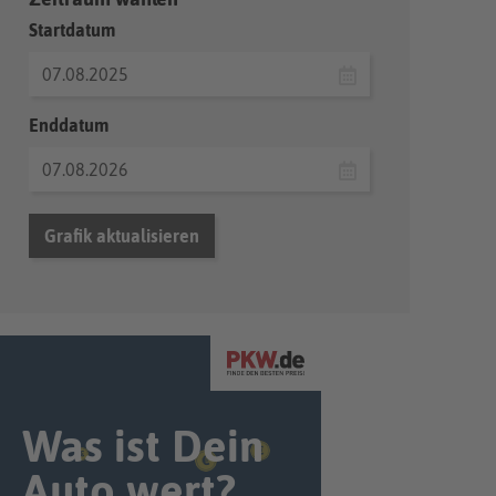
Startdatum
Enddatum
Grafik aktualisieren
Was ist Dein
Auto wert?